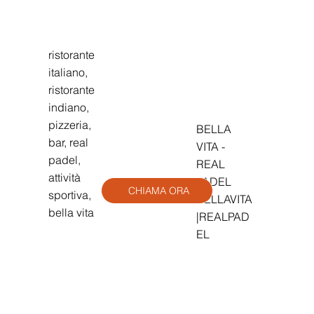
ristorante
italiano,
ristorante
indiano,
pizzeria,
BELLA
bar, real
VITA -
padel,
REAL
attività
Bella Vita
PADEL
CHIAMA ORA
sportiva,
BELLAVITA
bella vita
|REALPAD
EL